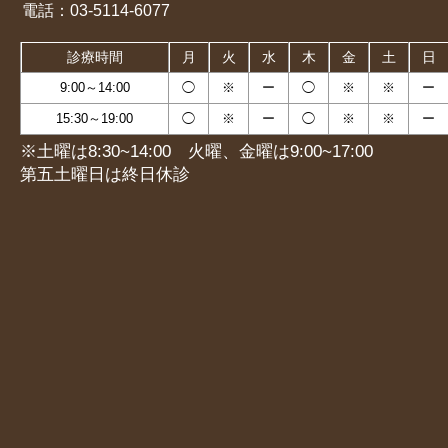
電話：03-5114-6077
診療時間
月
火
水
木
金
土
日
9:00～14:00
◯
※
ー
◯
※
※
ー
15:30～19:00
◯
※
ー
◯
※
※
ー
※土曜は8:30~14:00 火曜、金曜は9:00~17:00
第五土曜日は終日休診