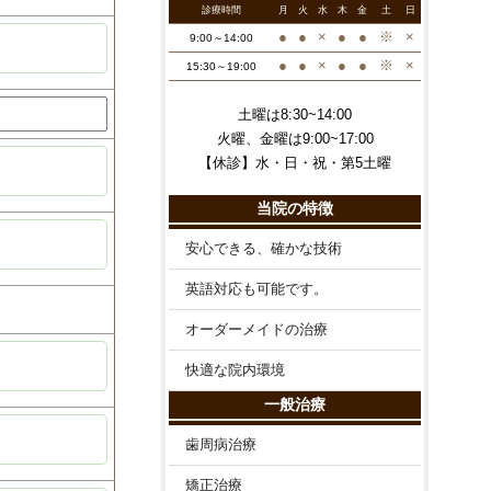
診療時間
月
火
水
木
金
土
日
●
●
×
●
●
※
×
9:00～14:00
●
●
×
●
●
※
×
15:30～19:00
土曜は8:30~14:00
火曜、金曜は9:00~17:00
【休診】水・日・祝・第5土曜
当院の特徴
安心できる、確かな技術
英語対応も可能です。
オーダーメイドの治療
快適な院内環境
一般治療
歯周病治療
矯正治療