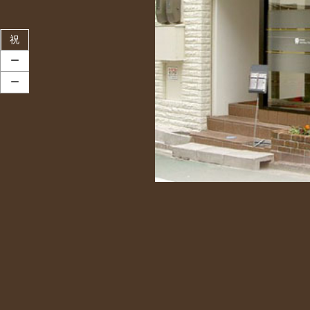
祝
ー
ー