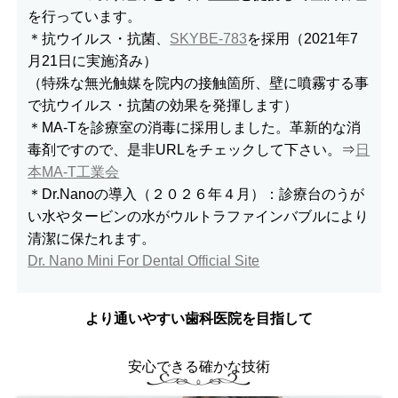
を行っています。
＊抗ウイルス・抗菌、
SKYBE-783
を採用（2021年7
月21日に実施済み）
（特殊な無光触媒を院内の接触箇所、壁に噴霧する事
で抗ウイルス・抗菌の効果を発揮します）
＊MA-Tを診療室の消毒に採用しました。革新的な消
毒剤ですので、是非URLをチェックして下さい。⇒
日
本MA-T工業会
＊Dr.Nanoの導入（２０２６年４月）：診療台のうが
い水やタービンの水がウルトラファインバブルにより
清潔に保たれます。
Dr. Nano Mini For Dental Official Site
より通いやすい歯科医院を目指して
安心できる確かな技術