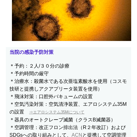
当院の感染予防対策
＊予約：２人/３０分の診療
＊予約時間の厳守
＊治療水：殺菌水である次亜塩素酸水を使用（コスモ
技研と提携しアクアプリータ装置を使用）
＊飛沫対策：口腔外バキュームの設置
＊空気汚染対策：空気清浄装置、エアロシステム35M
の設置
⇒エアロシステム35Mについて
＊器具のオートクレーブ滅菌（クラスB滅菌器）
＊空調管理：改正フロン排出法（R２年改訂）および
SDGsへの取り組みとして、
ACN
と提携して空調管理