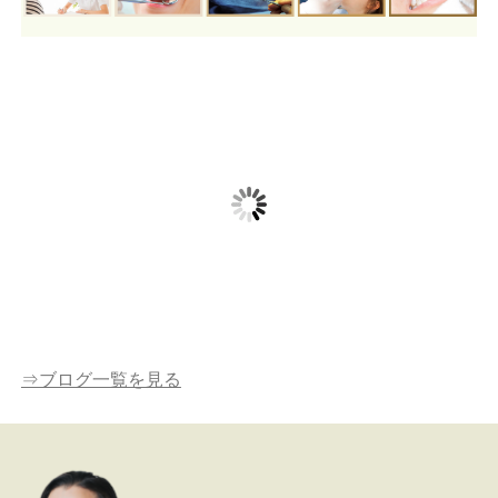
ダラダラ飲みをしないよ
各診療イス（ユニット）
当院には外国人
うに心がけましょう。
にDr.Nanoを設置しました
く来院して下
⇒ブログ一覧を見る