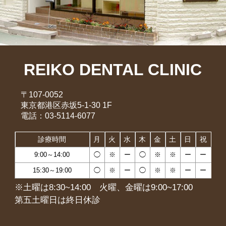
REIKO DENTAL CLINIC
〒107-0052
東京都港区赤坂5-1-30 1F
電話：03-5114-6077
診療時間
月
火
水
木
金
土
日
祝
9:00～14:00
◯
※
ー
◯
※
※
ー
ー
15:30～19:00
◯
※
ー
◯
※
※
ー
ー
※土曜は8:30~14:00 火曜、金曜は9:00~17:00
第五土曜日は終日休診